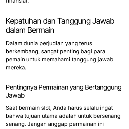
finansial.
Kepatuhan dan Tanggung Jawab
dalam Bermain
Dalam dunia perjudian yang terus
berkembang, sangat penting bagi para
pemain untuk memahami tanggung jawab
mereka.
Pentingnya Permainan yang Bertanggung
Jawab
Saat bermain slot, Anda harus selalu ingat
bahwa tujuan utama adalah untuk bersenang-
senang. Jangan anggap permainan ini