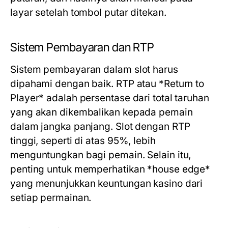
layar setelah tombol putar ditekan.
Sistem Pembayaran dan RTP
Sistem pembayaran dalam slot harus
dipahami dengan baik. RTP atau *Return to
Player* adalah persentase dari total taruhan
yang akan dikembalikan kepada pemain
dalam jangka panjang. Slot dengan RTP
tinggi, seperti di atas 95%, lebih
menguntungkan bagi pemain. Selain itu,
penting untuk memperhatikan *house edge*
yang menunjukkan keuntungan kasino dari
setiap permainan.