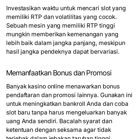
Investasikan waktu untuk mencari slot yang
memiliki RTP dan volatilitas yang cocok.
Sebuah mesin yang memiliki RTP tinggi
mungkin memberikan kemenangan yang
lebih baik dalam jangka panjang, meskipun
hasil jangka pendeknya dapat bervariasi.
Memanfaatkan Bonus dan Promosi
Banyak kasino online menawarkan bonus
pendaftaran dan promosi lainnya. Gunakan ini
untuk meningkatkan bankroll Anda dan coba
slot baru tanpa harus mengeluarkan banyak
uang Anda sendiri. Bacalah syarat dan
ketentuan dengan seksama agar tidak
terjebak dalam jebakan taruhan tinggi.