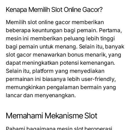
Kenapa Memilih Slot Online Gacor?
Memilih slot online gacor memberikan
beberapa keuntungan bagi pemain. Pertama,
mesin ini memberikan peluang lebih tinggi
bagi pemain untuk menang. Selain itu, banyak
slot gacor menawarkan bonus menarik, yang
dapat meningkatkan potensi kemenangan.
Selain itu, platform yang menyediakan
permainan ini biasanya lebih user-friendly,
memungkinkan pengalaman bermain yang
lancar dan menyenangkan.
Memahami Mekanisme Slot
Pahami bagaimana mesin slot beroperasi