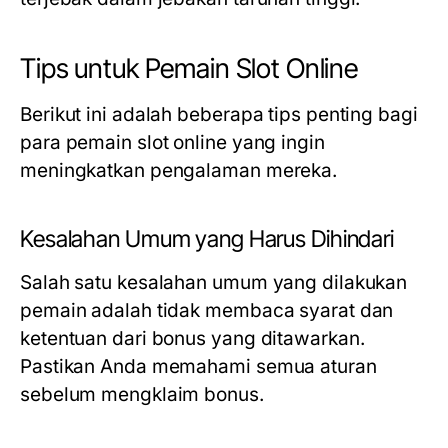
Tips untuk Pemain Slot Online
Berikut ini adalah beberapa tips penting bagi
para pemain slot online yang ingin
meningkatkan pengalaman mereka.
Kesalahan Umum yang Harus Dihindari
Salah satu kesalahan umum yang dilakukan
pemain adalah tidak membaca syarat dan
ketentuan dari bonus yang ditawarkan.
Pastikan Anda memahami semua aturan
sebelum mengklaim bonus.