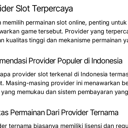
ider Slot Terpercaya
 memilih permainan slot online, penting untu
arkan game tersebut. Provider yang terper
n kualitas tinggi dan mekanisme permainan ya
mendasi Provider Populer di Indonesia
apa provider slot terkenal di Indonesia term
t. Masing-masing provider ini menawarkan 
s yang memukau dan sistem pembayaran yang
itas Permainan Dari Provider Ternama
der ternama biasanya memiliki lisensi dan re