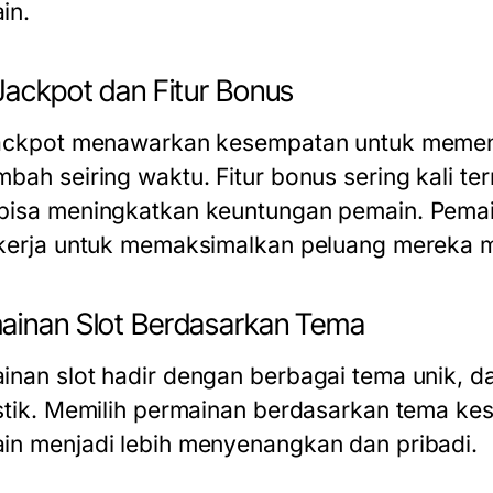
in.
 Jackpot dan Fitur Bonus
jackpot menawarkan kesempatan untuk memen
mbah seiring waktu. Fitur bonus sering kali te
bisa meningkatkan keuntungan pemain. Pemain
ekerja untuk memaksimalkan peluang mereka 
ainan Slot Berdasarkan Tema
inan slot hadir dengan berbagai tema unik, da
istik. Memilih permainan berdasarkan tema 
in menjadi lebih menyenangkan dan pribadi.