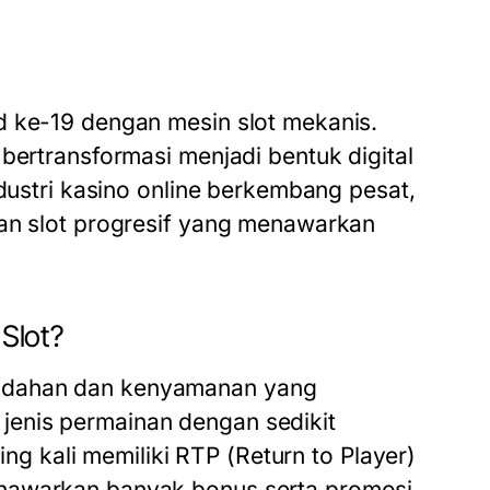
d ke-19 dengan mesin slot mekanis.
 bertransformasi menjadi bentuk digital
ndustri kasino online berkembang pesat,
dan slot progresif yang menawarkan
Slot?
mudahan dan kenyamanan yang
jenis permainan dengan sedikit
ring kali memiliki RTP (Return to Player)
enawarkan banyak bonus serta promosi