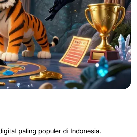
igital paling populer di Indonesia.