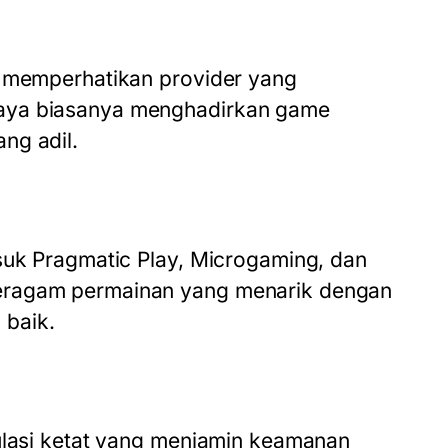
k memperhatikan provider yang
caya biasanya menghadirkan game
ng adil.
asuk Pragmatic Play, Microgaming, dan
beragam permainan yang menarik dengan
 baik.
gulasi ketat yang menjamin keamanan