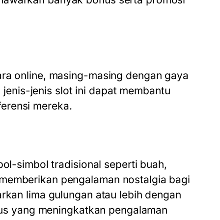
cara online, masing-masing dengan gaya
nis-jenis slot ini dapat membantu
erensi mereka.
ol-simbol tradisional seperti buah,
 memberikan pengalaman nostalgia bagi
arkan lima gulungan atau lebih dengan
bonus yang meningkatkan pengalaman