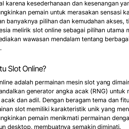
al karena kesederhanaan dan kesenangan yan
gkinkan pemain untuk merasakan sensasi ka
n banyaknya pilihan dan kemudahan akses, t
esia melirik slot online sebagai pilihan utama
diakan wawasan mendalam tentang berbagai j
.
tu Slot Online?
online adalah permainan mesin slot yang dimaink
ndalkan generator angka acak (RNG) untuk me
 acak dan adil. Dengan beragam tema dan fitu
inan slot memiliki karakteristik unik yang me
gkinkan pemain menikmati permainan dengan
n desktop, membuatnya semakin diminati.